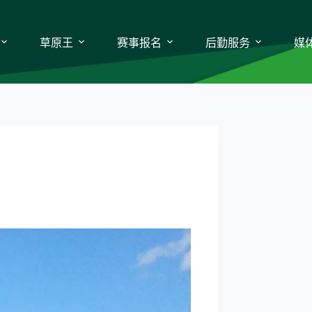
草原王
赛事报名
后勤服务
媒