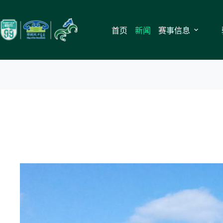
跳
至
内
首页
新闻
赛事信息
容