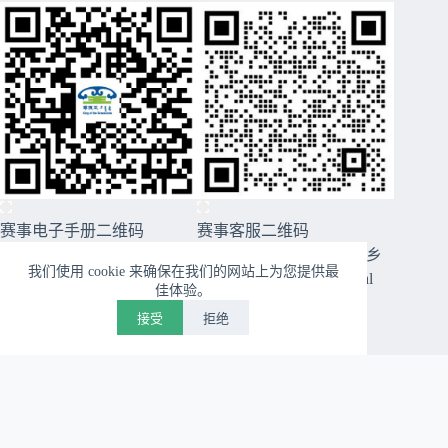
赛事电子手册二维码
赛事客服二维码
CopyRight © 2026 2026穿越西乌旗草原99号公路美丽乡
我们使用 cookie 来确保在我们的网站上为您提供最
村跑暨第十届草原王挑战赛 - Nordicways. International
佳体验。
接受
拒绝
关闭
上一个
下一个