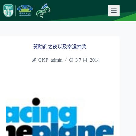
跳
至
内
容
赞助商之夜以及幸运抽奖
GKF_admin
3 7 月, 2014