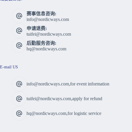
赛事信息咨询:
info@nordicways.com
申请退费:
tuifei@nordicways.com
后勤服务咨询:
hq@nordicways.com
E-mail US
info@nordicways.com,for event information
tuifei@nordicways.com,apply for refund
hq@nordicways.com,for logistic service