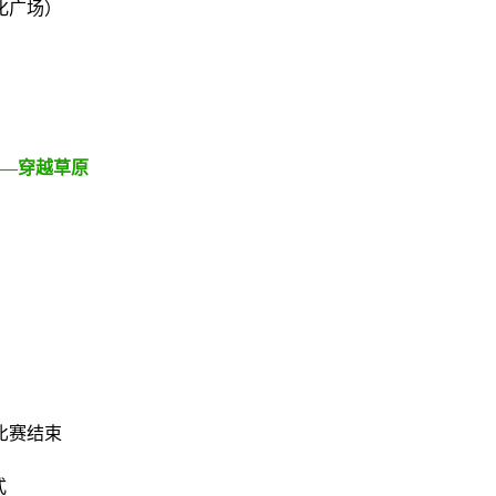
化广场）
——穿越草原
比赛结束
式