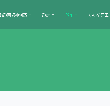
骑跑两项冲刺赛
跑步
骑车
小小草原王