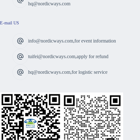
hq@nordicways.com
E-mail US
info@nordicways.com,for event information
tuifei@nordicways.com,apply for refund
hq@nordicways.com,for logistic service