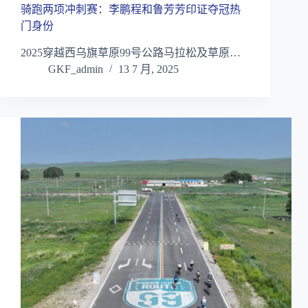
骑跑两项冲刺赛：李鹏程和鲁芳芳印证夺冠热
门身份
2025穿越西乌旗草原99号公路马拉松及草原…
GKF_admin
13 7 月, 2025