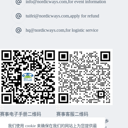
info@nordicways.com,for event information
tuifei@nordicways.com,apply for refund
hq@nordicways.com,for logistic service
赛事电子手册二维码
赛事客服二维码
CopyRight © 2026 2026穿越西乌旗草原99号公路美丽乡
我们使用 cookie 来确保在我们的网站上为您提供最
村跑暨第十届草原王挑战赛 - Nordicways. International