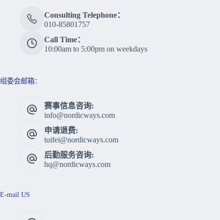
Consulting Telephone：
010-85801757
Call Time：
10:00am to 5:00pm on weekdays
组委会邮箱：
赛事信息咨询:
info@nordicways.com
申请退费:
tuifei@nordicways.com
后勤服务咨询:
hq@nordicways.com
E-mail US