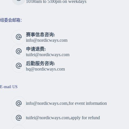
10:00am to 5:00pm on weekdays
组委会邮箱：
赛事信息咨询:
info@nordicways.com
申请退费:
tuifei@nordicways.com
后勤服务咨询:
hq@nordicways.com
E-mail US
info@nordicways.com,for event information
tuifei@nordicways.com,apply for refund