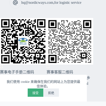
hq@nordicways.com,for logistic service
赛事电子手册二维码
赛事客服二维码
CopyRight © 2026 2026穿越西乌旗草原99号公路美丽乡
我们使用 cookie 来确保在我们的网站上为您提供最
村跑暨第十届草原王挑战赛 - Nordicways. International
佳体验。
接受
拒绝