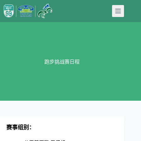
跳
至
内
容
跑步挑战赛日程
赛事组别：