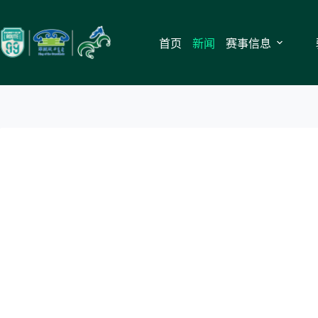
跳
至
内
首页
新闻
赛事信息
容