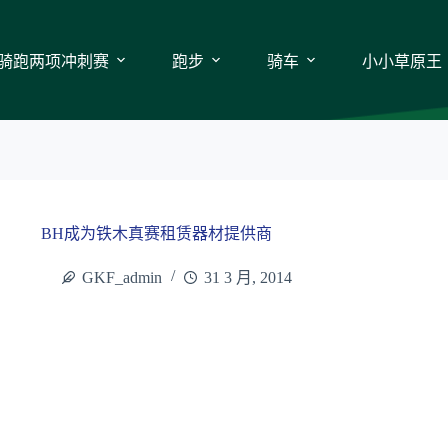
骑跑两项冲刺赛
跑步
骑车
小小草原王
BH成为铁木真赛租赁器材提供商
GKF_admin
31 3 月, 2014