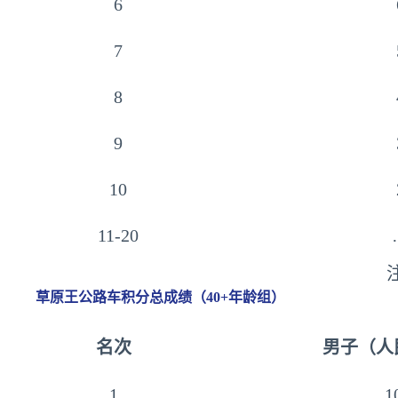
6
7
8
9
10
11-20
草原王公路车积分总成绩（40+年龄组）
名次
男子（人
1
1