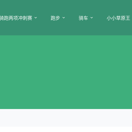
骑跑两项冲刺赛
跑步
骑车
小小草原王