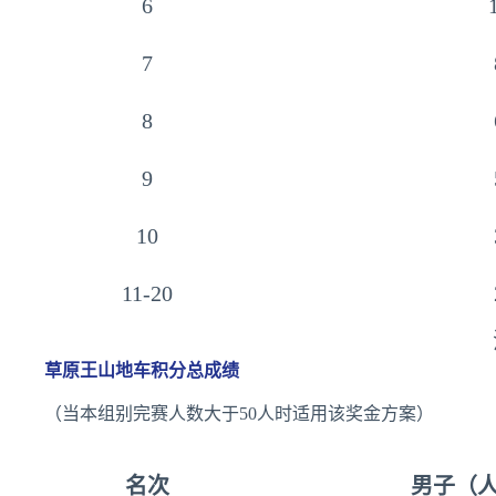
6
7
8
9
10
11-20
草原王山地车积分总成绩
（当本组别完赛人数大于50人时适用该奖金方案）
名次
男子（