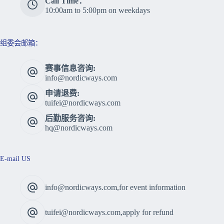
Call Time：
10:00am to 5:00pm on weekdays
组委会邮箱：
赛事信息咨询:
info@nordicways.com
申请退费:
tuifei@nordicways.com
后勤服务咨询:
hq@nordicways.com
E-mail US
info@nordicways.com,for event information
tuifei@nordicways.com,apply for refund