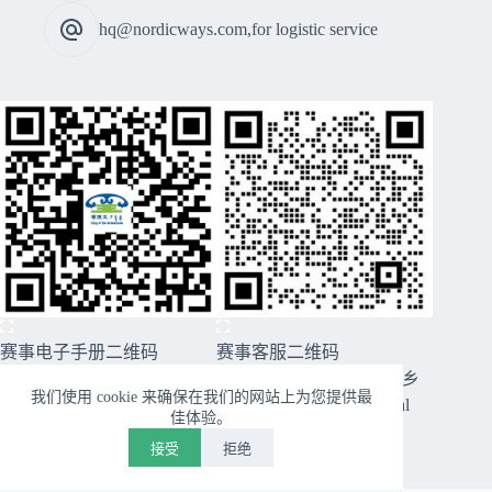
hq@nordicways.com,for logistic service
赛事电子手册二维码
赛事客服二维码
CopyRight © 2026 2026穿越西乌旗草原99号公路美丽乡
我们使用 cookie 来确保在我们的网站上为您提供最
村跑暨第十届草原王挑战赛 - Nordicways. International
佳体验。
接受
拒绝