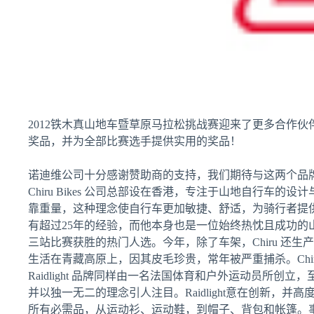
2012铁木真山地车暨草原马拉松挑战赛迎来了更多合作伙伴： C
奖品，并为全部比赛选手提供实用的奖品！
诺迪维公司十分感谢赞助商的支持，我们期待与这两个品
Chiru Bikes 公司总部设在香港，专注于山地自行车的
靠重量，这种理念使自行车更加敏捷、舒适，为骑行者提供刺激的骑行体
有超过25年的经验，而他本身也是一位始终热忱且成功的
三站比赛获胜的热门人选。今年，除了车架，Chiru 还生
生活在青藏高原上，因其皮毛珍贵，常年被严重捕杀。Chir
Raidlight 品牌同样由一名法国体育和户外运动员所创
并以独一无二的理念引人注目。Raidlight意在创新
所有必需品，从运动衫、运动鞋，到帽子、背包和帐篷。