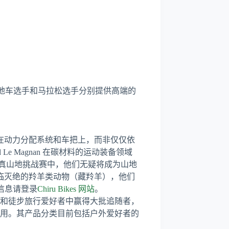
出色的山地车选手和马拉松选手分别提供高端的
重心放在动力分配系统和车把上，而非仅仅依
Le Magnan 在碳材料的运动装备领域
木真山地挑战赛中，他们无疑将成为山地
但濒临灭绝的羚羊类动物（藏羚羊），他们
多信息请登录
Chiru Bikes 网站
。
、越野和徒步旅行爱好者中赢得大批追随者，
且实用。其产品分类目前包括户外爱好者的