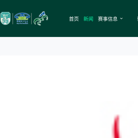
跳
至
内
首页
新闻
赛事信息
容